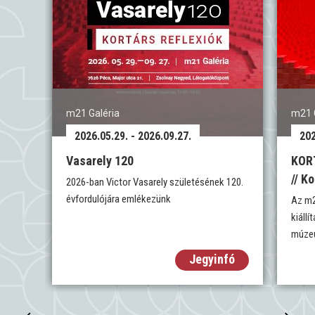
m21 Galéria
m21 
2026.05.29. - 2026.09.27.
202
Vasarely 120
KOR
// K
2026-ban Victor Vasarely születésének 120.
évfordulójára emlékezünk
Az m2
kiáll
múzeu
Jegyinfó