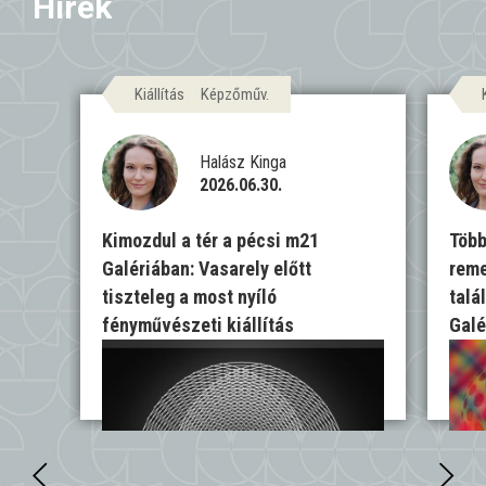
Hírek
Kiállítás
Képzőműv.
Halász Kinga
2026.06.30.
Kimozdul a tér a pécsi m21
Több
Galériában: Vasarely előtt
reme
tiszteleg a most nyíló
talá
fényművészeti kiállítás
Galé