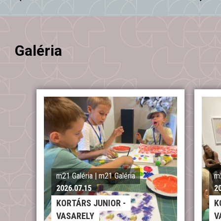
Galéria
m21 Galéria | m21 Galéria
m2
2026.07.15
2
KORTÁRS JUNIOR -
K
VASARELY
V