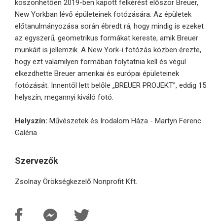
köszönhetően 2019-ben kapott felkérést először Breuer,
New Yorkban lévő épületeinek fotózására. Az épületek
előtanulmányozása során ébredt rá, hogy mindig is ezeket
az egyszerű, geometrikus formákat kereste, amik Breuer
munkáit is jellemzik. A New York-i fotózás közben érezte,
hogy ezt valamilyen formában folytatnia kell és végül
elkezdhette Breuer amerikai és európai épületeinek
fotózását. Innentől lett belőle „BREUER PROJEKT”, eddig 15
helyszín, megannyi kiváló fotó.
Helyszín:
Művészetek és Irodalom Háza - Martyn Ferenc
Galéria
Szervezők
Zsolnay Örökségkezelő Nonprofit Kft.