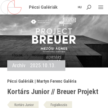
Pécsi Galériák
HU
FŐOLDAL
PROGRAMOK
Archív
2025.10.13.
Pécsi Galériák | Martyn Ferenc Galéria
Kortárs Junior // Breuer Projekt
Kortárs Junior
Foglalkozás