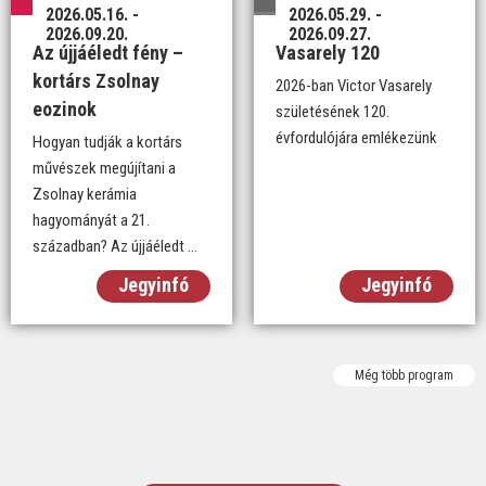
2026.05.16. -
2026.05.29. -
2026.09.20.
2026.09.27.
Az újjáéledt fény –
Vasarely 120
kortárs Zsolnay
2026-ban Victor Vasarely
eozinok
születésének 120.
évfordulójára emlékezünk
Hogyan tudják a kortárs
művészek megújítani a
Zsolnay kerámia
hagyományát a 21.
században? Az újjáéledt ...
Jegyinfó
Jegyinfó
Még több program