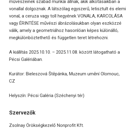
művészeinek szabad munkái állnak, akik alkotásaikban a
vonallal dolgoznak. A látszólag egyszerű, letisztult és elemi
vonal, a ceruza vagy toll hegyének VONALA, KARCOLÁSA
vagy ÉRINTÉSE művészi ábrázolásukban olyan eszközzé
válik, amely a geometriához hasonlóan képes különálló,
megkülönböztethető és független teret létrehozni.
A kiállítás 2025.10.10. – 2025.11.08. között látogatható a
Pécsi Galériában.
Kurátor: Bieleszová Štěpánka, Muzeum umění Olomouc,
CZ
Helyszín: Pécsi Galéria (Széchenyi tér)
Szervezők
Zsolnay Örökségkezelő Nonprofit Kft.