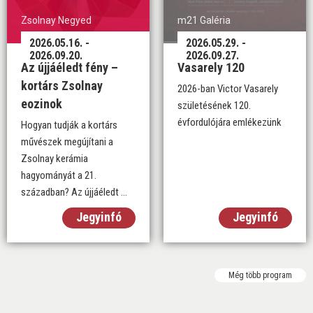
Zsolnay Negyed
m21 Galéria
2026.05.16. -
2026.05.29. -
2026.09.20.
2026.09.27.
Az újjáéledt fény –
Vasarely 120
kortárs Zsolnay
2026-ban Victor Vasarely
eozinok
születésének 120.
évfordulójára emlékezünk
Hogyan tudják a kortárs
művészek megújítani a
Zsolnay kerámia
hagyományát a 21.
században? Az újjáéledt ...
Jegyinfó
Jegyinfó
Még több program