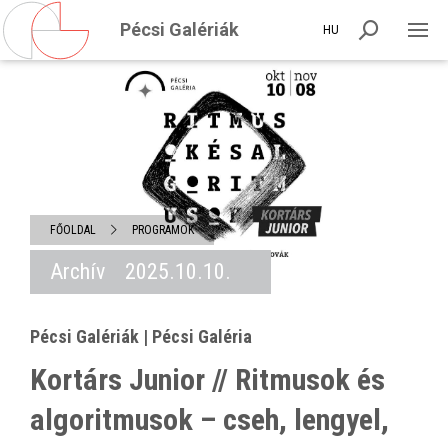
Pécsi Galériák
HU
FŐOLDAL
PROGRAMOK
Archív
2025.10.10.
Pécsi Galériák | Pécsi Galéria
Kortárs Junior // Ritmusok és
algoritmusok – cseh, lengyel,